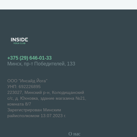
+375 (29) 646-01-33
Минск, пр-т Победителей, 133
ООО "Инсайд Йога"
УНП: 692226895
223027, Минский р-н, Колодищанский
с/с, д. Юхновка, здание магазина №21,
комната 8/7
Зарегистрирован Минским
райисполкомом 13.07.2023 г.
О нас