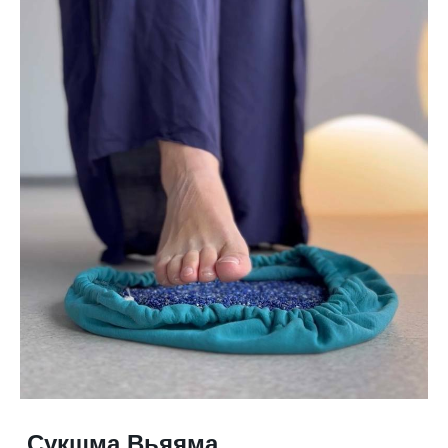
Сукшма Вьяяма